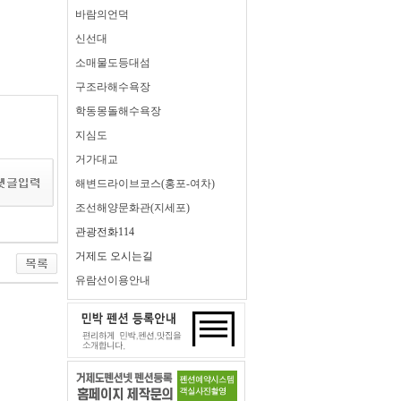
바람의언덕
신선대
소매물도등대섬
구조라해수욕장
학동몽돌해수욕장
지심도
거가대교
해변드라이브코스(홍포-여차)
조선해양문화관(지세포)
관광전화114
거제도 오시는길
유람선이용안내