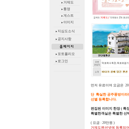
거제도
통영
게스트
이미지
지심도소식
공지사항
포토폴리오
로그인
먼저 유료이며 요금은 2
단 확실한 공주풍방이라
선별 등록합니다.
편집된 이미지 한장 ( 특
특별한객실은 특별한 선택
( 요금 : 20만원 )
거제도펜션넷에 등록되어