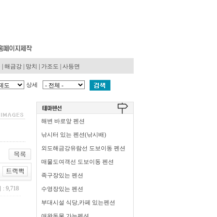
동
|
해금강
|
망치
|
가조도
|
사등면
상세
해변 바로앞 펜션
낚시터 있는 펜션(낚시배)
외도해금강유람선 도보이동 펜션
매물도여객선 도보이동 펜션
족구장있는 펜션
: 9,718
수영장있는 펜션
부대시설 식당,카페 있는펜션
애완동물 가능펜션