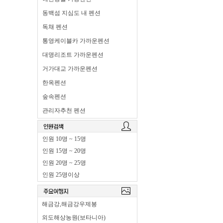
동백섬 지심도 내 펜션
독채 펜션
통영케이블카 가까운펜션
대명리조트 가까운펜션
거가대교 가까운펜션
한옥펜션
숲속펜션
관리자추천 펜션
인원 10명 ~ 15명
인원 15명 ~ 20명
인원 20명 ~ 25명
인원 25명이상
해금강,해금강우제봉
외도해상농원(보타니아)