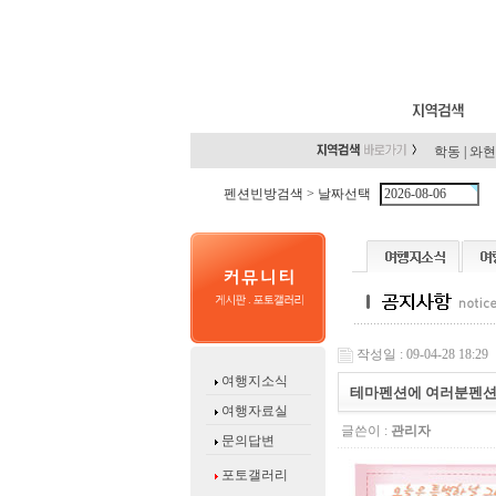
학동
|
와현
펜션빈방검색 >
날짜선택
작성일 : 09-04-28 18:29
여행지소식
테마펜션에 여러분펜션
여행자료실
글쓴이 :
관리자
문의답변
포토갤러리