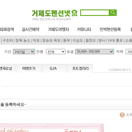
|
구조라
|
장목.농소
|
덕포
|
장승포.옥포
|
동부
|
지심도
|
칠천도
|
명사
|
다대.홍포
|
소
기간
인원
요금
지역
을 등록하세요~
조회 