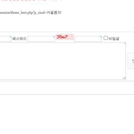
r/pension/theme_best.php?p_sisul=커플룸10
패스워드
비밀글