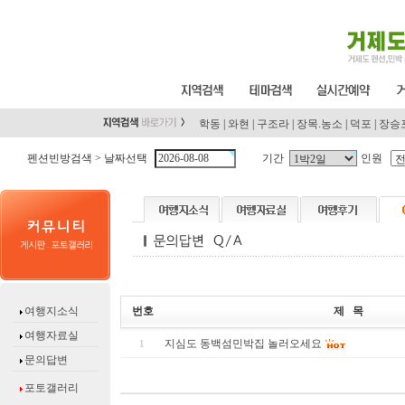
학동
|
와현
|
구조라
|
장목.농소
|
덕포
|
장승
펜션빈방검색 >
날짜선택
기간
인원
여행지소식
번호
제 목
여행자료실
지심도 동백섬민박집 놀러오세요
1
문의답변
포토갤러리