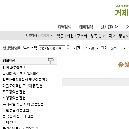
학동
|
와현
|
구조라
|
장목.농소
|
덕포
|
장승포
날짜선택
기간
인원
�
해변 바로앞 펜션
낚시터 있는 펜션(낚시배)
외도해금강유람선 도보이동 펜션
매물도여객선 도보이동 펜션
족구장있는 펜션
수영장있는 펜션
부대시설 식당,카페 있는펜션
애완동물 가능펜션
동백섬 지심도 내 펜션
독채 펜션
통영케이블카 가까운펜션