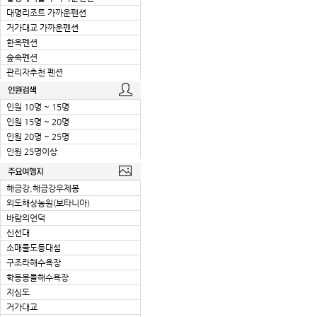
대명리조트 가까운펜션
거가대교 가까운펜션
한옥펜션
숲속펜션
관리자추천 펜션
인원 10명 ~ 15명
인원 15명 ~ 20명
인원 20명 ~ 25명
인원 25명이상
해금강,해금강우제봉
외도해상농원(보타니아)
바람의언덕
신선대
소매물도등대섬
구조라해수욕장
학동몽돌해수욕장
지심도
거가대교