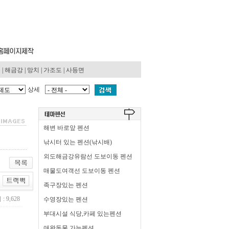
동
|
해금강
|
망치
|
가조도
|
사등면
상세
해변 바로앞 펜션
낚시터 있는 펜션(낚시배)
외도해금강유람선 도보이동 펜션
매물도여객선 도보이동 펜션
족구장있는 펜션
: 9,628
수영장있는 펜션
부대시설 식당,카페 있는펜션
애완동물 가능펜션