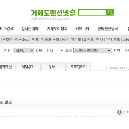
|
구조라
|
장목.농소
|
덕포
|
장승포.옥포
|
동부
|
지심도
|
칠천도
|
명사
|
다대.홍포
|
소
기간
인원
요금
지역
조 발견
조회 