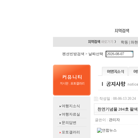
학동
|
와현
펜션빈방검색 >
날짜선택
작성일 : 08-06-13 20:24
여행지소식
천연기념물 204호 팔색
여행자료실
글쓴이 :
관리자
문의답변
포토갤러리