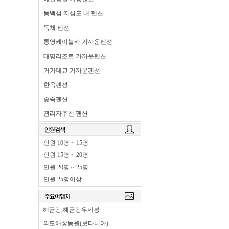
동백섬 지심도 내 펜션
독채 펜션
통영케이블카 가까운펜션
대명리조트 가까운펜션
거가대교 가까운펜션
한옥펜션
숲속펜션
관리자추천 펜션
인원 10명 ~ 15명
인원 15명 ~ 20명
인원 20명 ~ 25명
인원 25명이상
해금강,해금강우제봉
외도해상농원(보타니아)