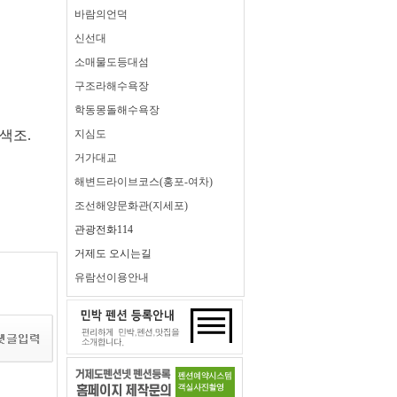
바람의언덕
신선대
소매물도등대섬
구조라해수욕장
학동몽돌해수욕장
색조.
지심도
거가대교
해변드라이브코스(홍포-여차)
조선해양문화관(지세포)
관광전화114
거제도 오시는길
유람선이용안내