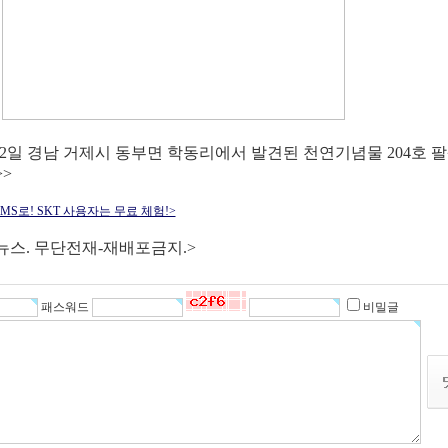
12일 경남 거제시 동부면 학동리에서 발견된 천연기념물 204호 팔
>
S로! SKT 사용자는 무료 체험!>
뉴스. 무단전재-재배포금지.>
패스워드
비밀글