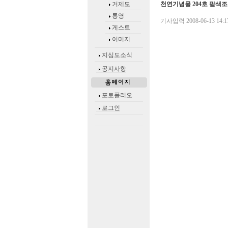
천연기념물 204호 팔색조
거제도
통영
기사입력
2008-06-13 14:1
게스트
이미지
지심도소식
공지사항
포토폴리오
로그인