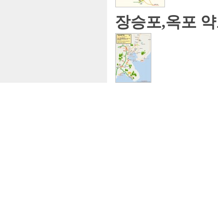
장승포,옥포 