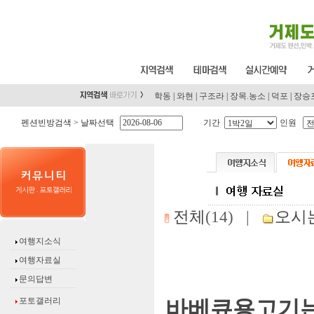
학동
|
와현
|
구조라
|
장목.농소
|
덕포
|
장승
펜션빈방검색 >
날짜선택
기간
인원
전체
(14) |
오시
여행지소식
여행자료실
문의답변
포토갤러리
바베큐용고기는