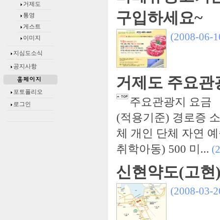
거제도
구입하세요~
통영
게스트
(2008-06-1
이미지
지심도소식
공지사항
거제도 주요관
포토폴리오
주요관광지 요금 입
로그인
(적용기준) 경로증 
체 개인 단체 자연 예술랜드
취학아동) 500 미...
(
신현약도(고현
(2008-03-2