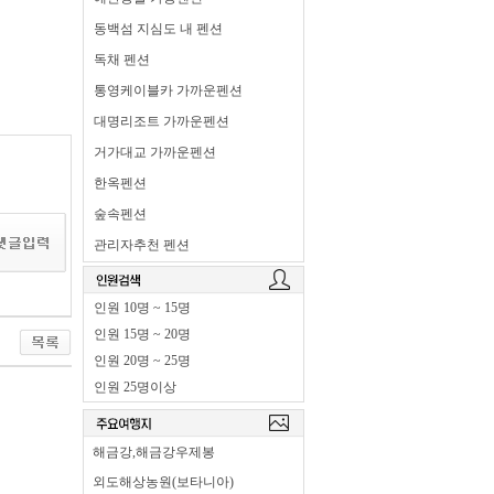
동백섬 지심도 내 펜션
독채 펜션
통영케이블카 가까운펜션
대명리조트 가까운펜션
거가대교 가까운펜션
한옥펜션
숲속펜션
관리자추천 펜션
인원 10명 ~ 15명
인원 15명 ~ 20명
인원 20명 ~ 25명
인원 25명이상
해금강,해금강우제봉
외도해상농원(보타니아)