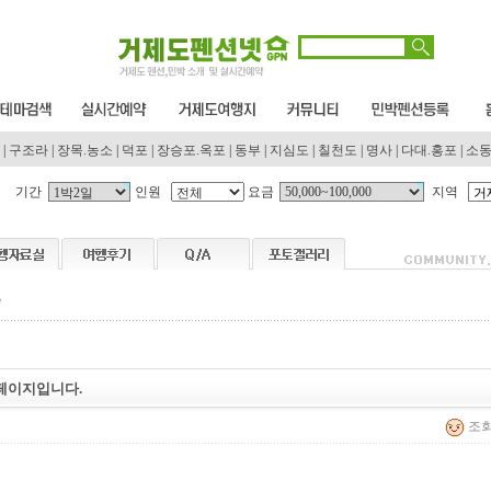
|
구조라
|
장목.농소
|
덕포
|
장승포.옥포
|
동부
|
지심도
|
칠천도
|
명사
|
다대.홍포
|
소
기간
인원
요금
지역
페이지입니다.
조회 