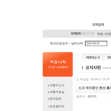
학동
|
와현
펜션빈방검색 >
날짜선택
작성일 : 09-04-25 19:28
여행지소식
신규 제작중인 펜션 홈
여행자료실
글쓴이 :
관리자
문의답변
포토갤러리