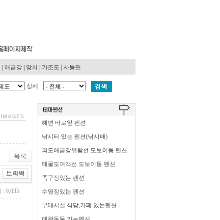
동
|
해금강
|
망치
|
가조도
|
사등면
상세
해변 바로앞 펜션
낚시터 있는 펜션(낚시배)
외도해금강유람선 도보이동 펜션
매물도여객선 도보이동 펜션
족구장있는 펜션
: 9,035
수영장있는 펜션
부대시설 식당,카페 있는펜션
애완동물 가능펜션