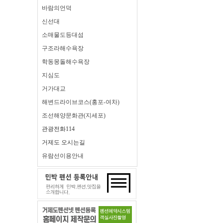
바람의언덕
신선대
소매물도등대섬
구조라해수욕장
학동몽돌해수욕장
지심도
거가대교
해변드라이브코스(홍포-여차)
조선해양문화관(지세포)
관광전화114
거제도 오시는길
유람선이용안내