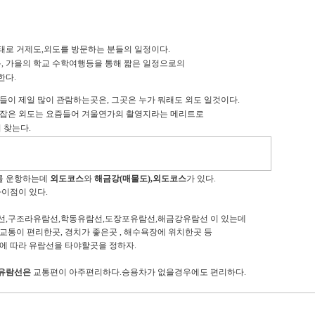
로 거제도,외도를 방문하는 분들의 일정이다.
, 가을의 학교 수학여행등을 통해 짧은 일정으로의
한다.
이 제일 많이 관람하는곳은, 그곳은 누가 뭐래도 외도 일것이다.
잡은 외도는 요즘들어 겨울연가의 촬영지라는 메리트로
 찾는다.
를 운항하는데
외도코스
와
해금강(매물도),외도코스
가 있다.
이점이 있다.
선,구조라유람선,학동유람선,도장포유람선,해금강유람선 이 있는데
통이 편리한곳, 경치가 좋은곳 , 해수욕장에 위치한곳 등
에 따라 유람선을 타야할곳을 정하자.
유람선은
교통편이 아주편리하다.승용차가 없을경우에도 편리하다.