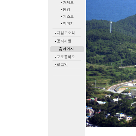
거제도
통영
게스트
이미지
지심도소식
공지사항
포토폴리오
로그인