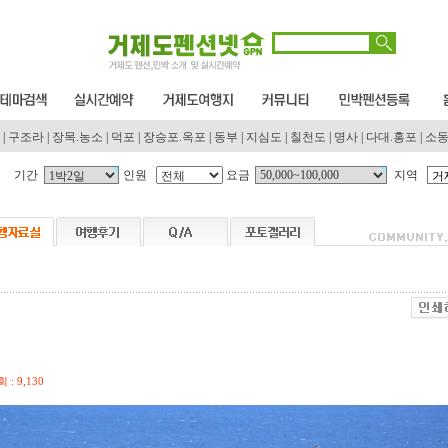
|
구조라
|
장목.농소
|
덕포
|
장승포.옥포
|
동부
|
지심도
|
칠천도
|
명사
|
다대.홍포
|
소
기간
인원
요금
지역
기
 : 9,130