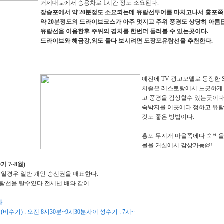
거제대교에서 승용차로 1시간 정도 소요된다.
장승포에서 약 20분정도 소요되는데 유람선투어를 마치고나서 홍포쪽
약 20분정도의 드라이브코스가 아주 멋지고 주위 풍경도 상당히 아름
유람선을 이용한후 주위의 경치를 한번더 둘러볼 수 있는곳이다.
드라이브와 해금강,외도 둘다 보시려면 도장포유람선을 추천한다.
예전에 TV 광고모델로 등장한 S
치좋은 레스토랑에서 느긋하게
고 풍경을 감상할수 있는곳이다
숙박지를 이곳에다 정하고 유
것도 좋은 방법이다.
홍포 무지개 마을쪽에다 숙박을
몰을 거실에서 감상가능@!
기 7~8월)
상일경우 일반 개인 승선권을 매표한다.
선을 탈수있다 전세낸 배와 같이..
자
수기) : 오전 8시30분~9시30분사이 성수기 : 7시~