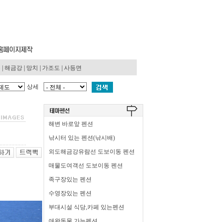
동
|
해금강
|
망치
|
가조도
|
사등면
상세
해변 바로앞 펜션
낚시터 있는 펜션(낚시배)
외도해금강유람선 도보이동 펜션
매물도여객선 도보이동 펜션
족구장있는 펜션
수영장있는 펜션
부대시설 식당,카페 있는펜션
애완동물 가능펜션