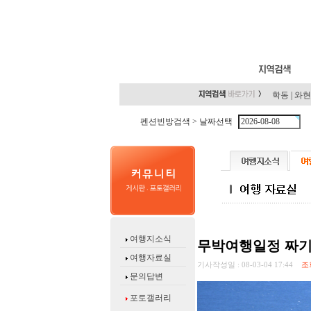
학동
|
와현
펜션빈방검색 >
날짜선택
여행지소식
무박여행일정 짜
여행자료실
기사작성일 :
08-03-04 17:44
조회
문의답변
포토갤러리