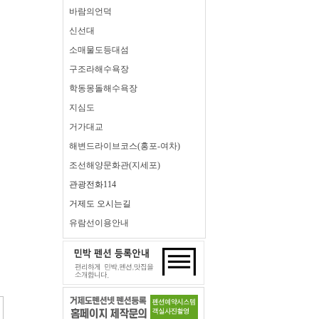
바람의언덕
신선대
소매물도등대섬
구조라해수욕장
학동몽돌해수욕장
지심도
거가대교
해변드라이브코스(홍포-여차)
조선해양문화관(지세포)
관광전화114
거제도 오시는길
유람선이용안내