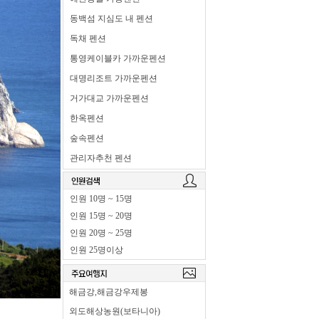
동백섬 지심도 내 펜션
독채 펜션
통영케이블카 가까운펜션
대명리조트 가까운펜션
거가대교 가까운펜션
한옥펜션
숲속펜션
관리자추천 펜션
인원 10명 ~ 15명
인원 15명 ~ 20명
인원 20명 ~ 25명
인원 25명이상
해금강,해금강우제봉
외도해상농원(보타니아)