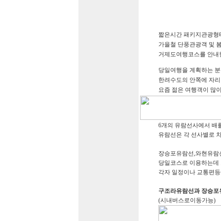
짧
은시간 패키지관광형태
가을철 단풍관광객 및 봄
거제도여행코스를 안내
당일여행을 계획하는 분들
한려수도의 안쪽에 자리
요즘 젊은 여행객이 많이
6개의 유람선사에서 배
유람선은 각 선사별로 차
장승포유람선,와현유람
당일코스로 이용하는데 교
각자 일정이나 교통편등
구조라유람선과 장승포
(시내버스로이동가능)