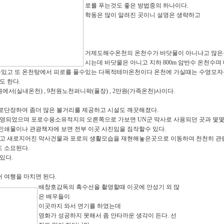
로를 푸는것도 좋은 방법중의 하나이다.
학동은 많이 알려진 곳이니 설명은 생략하고
거제도해수온천의 온천수가 바닷물이 아니냐고 많은
시는데 바닷물은 아니고 지하 800m 암반수 온천수며
수있고 또 온천탕에서 피로를 풀수있는 다목적테마온천이다 온천에 가실때는 수영모
도 한다.
에서(실내온천) , 9천원노천퍼니팍(풀장) , 2만원(가족온천)사이다.
단장하여 좀더 많은 볼거리를 제공하고 시설도 깨끗해졌다.
영되었으며 포로수용소유적지의 오른쪽으로 가보면 UN군 막사로 사용되던 곳과 몇몇
쇄물이나 관광책자에 보면 전부 이곳 사진임을 짐작할수 있다.
고 새로지어진 막사건물과 포로의 생활모습을 재현해놓은곳으로 이동하여 천천히 관
도 소요된다.
있다.
여행을 마치면 된다.
배창호감독의 흑수선을 촬영할때 이곳에 안성기 외 많
은 배우들이
이곳까지 와서 연기를 하였는데
영화가 성공하지 못해서 좀 안타까운 생각이 든다. 선