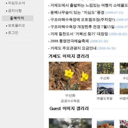
지심도소식
거제도에서 출발하는 느낌있는 여행지 소매물도
공지사항
동백나무숲이 있는 "지심도"풍경
(2008-07-22)
구조라해수욕장에 오토캠프장(주차장?)
(2008-07
포토폴리오
구조라해수욕장 개장한후 전경 7월15일
(2008-07
로그인
거제 칠천도서 '거북선 찾기' 대장정
(2008-06-02)
2008 통영연극예술축제
(2008-05-30)
거제도 주요관광지 요금안내
(2008-04-30)
수선화
수
수선화
매물도유람
바람
공곶이수목원