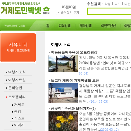
추천검색 :
ㅣ
ㅣ
학동
외도
와현
08월09일
학동몽돌해수욕장 오토캠핑장
위치 : 경남 거제시 동부면 학동리 221
2400이용방법 : 인터넷 예약규모 
라반 전용 6동 포함), 일반야영장 71동
여행지소식
05-04)
여행자료실
돌고래 체험장 거제씨월드 오픈
경상남도 거제시 일운면 지세포해안로 
문의답변
래 체험장 씨월드 오픈! 체험장 입장
원, 소인 1만5000원 체험 프로그
포토갤러리
험은 ...
(2014-05-03)
거제도
공곶이" 수선화 보러가자~
(1)
통영
오늘 3월12일날 공곶이에 다녀왔
게스트
운영하는 수목원 정도로 보시면 
출입이 가능하며 보는것은 무료입니
이미지
시면 더욱선...
(2009-03-12)