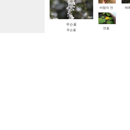
바람의 언
매
무슨꽃
연꽃
무슨꽃